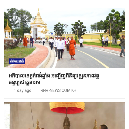
ព័ត៌មានជាតិ
អភិបាលខេត្តកំពង់ឆ្នាំង អញ្ជើញពិនិត្យវឌ្ឍនភាពវត្ត
ចន្ទប្បជោត្តនារាម
1 day ago
RNR-NEWS.COM.KH