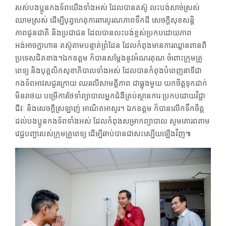
របស់បងប្អូនកងទ័ពយើងទាំងអស់ ដែលបានតស៊ូ លះបង់សាច់ស្រស់
ឈាមស្រស់ ដើម្បីបុព្វហេតុការពារបូរណភាពទឹកដី សេចក្តីសុខសន្តិ
ភាពជូនជាតិ និងប្រជាជន ដែលបានលះបង់ខ្ពស់ប្រកបដោយភាព
អង់អាចក្លាហាន តស៊ូតាមបន្ទាត់ព្រំដែន ដែលកំពុងមានការឈ្លានពានពី
ប្រទេសជិតខាង។ឯកឧត្តម ក៏បានសម្ដែងនូវអំណរគុណ ចំពោះក្រុមគ្រូ
ពេទ្យ និងបុគ្គលិកសុខាភិបាលទាំងអស់ ដែលបានកំពុងបំពេញនាទីជា
កងទ័ពអាវសជួរក្រោយ ឈរលើសាមគ្គីភាព ជាធ្លុងមួយ យកចិត្តទុកដាក់
មិនរាថយ បម្រើការថែទាំព្យាបាលអ្នកជំងឺគ្រប់ស្ថានការ ប្រកបដោយវិជ្ជា
ជីវៈ និងសេចក្ដីស្រឡាញ់ អាណិតអាសូរ។ ឯកឧត្តម ក៏បានលើកទឹកចិត្ត
ដល់បងប្អូនកងទ័ពទាំងអស់ ដែលកំពុងសម្រាកព្យាបាល សូមគោរពតាម
វេជ្ជបញ្ជារបស់ក្រុមគ្រូពេទ្យ ដើម្បីឆាប់បានជាសះស្បើយឡើងវិញ៕