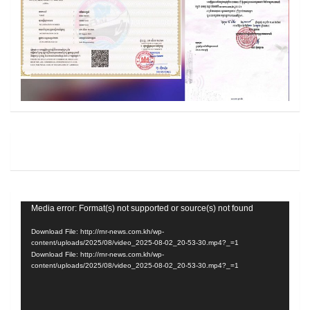
Video
Media error: Format(s) not supported or source(s) not found
Player
Download File: http://rnr-news.com.kh/wp-
content/uploads/2025/08/video_2025-08-02_20-53-30.mp4?_=1
Download File: http://rnr-news.com.kh/wp-
content/uploads/2025/08/video_2025-08-02_20-53-30.mp4?_=1