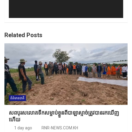
Related Posts
ព័ត៌មានជាតិ
សពបុរសលោតទឹកសម្លាប់ខ្លួនពីបាឡាស្មាច់ត្រូវបានរកឃើញ
ហើយ
1 day ago
RNR-NEWS.COM.KH