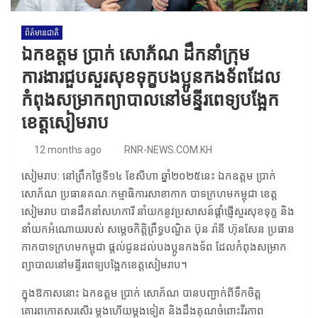
ព័ត៌មានជាតិ
ឯកឧត្តម ប្រាក់ សោភ័ណ ដឹកនាំក្រុម
ការងារជួបសួរសុខទុក្ខបងប្អូនកងទ័ពដែល
កំពុងសម្រាកព្យាបាលនៅមន្ទីរពេទ្យបង្អែក
ខេត្តសៀមរាប
12 months ago
RNR-NEWS.COM.KH
សៀមរាប​: នៅព្រឹកថ្ងៃទី១៤ ខែសីហា ឆ្នាំ២០២៥នេះ ឯកឧត្តម ប្រាក់
សោភ័ណ ប្រធានគណៈកម្មាធិការសាខាកាក បាទក្រហមកម្ពុជា ខេត្ត
សៀមរាប បានដឹកនាំសហការី នាំយកនូវប្រសាសន៍ផ្ដាំផ្ញើសួរសុខទុក្ខ និង
នាំយកអំណោយរបស់ សម្តេចកិត្តិព្រឹទ្ធបណ្ឌិត ប៊ុន រ៉ានី ហ៊ុនសែន ប្រធាន
កាកបាទក្រហមកម្ពុជា ផ្តល់ជូនដល់បងប្អូនកងទ័ព ដែលកំពុងសម្រាក
ព្យាបាលនៅមន្ទីរពេទ្យបង្អែកខេត្តសៀមរាប។
ក្នុងឱកាសនោះ ឯកឧត្តម ប្រាក់ សោភ័ណ បានបញ្ជាក់ពីទឹកចិត្ត
គោរពកោតសរសើរ ម្តងហើយម្តងទៀត និងដឹងគុណចំពោះវីរភាព