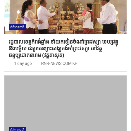
ព័ត៌មានជាតិ
រដ្ឋបាលខេត្តកំពង់ឆ្នាំង នាំយកទៀនចំណាំព្រះវស្សា ទេយ្យវត្ថុ
និងបច្ច័យ វេរប្រគេនព្រះសង្ឃគង់ចាំព្រះវស្សា នៅវត្ត
ចន្ទប្បជោតនារាម (វត្តតាសុត)
1 day ago
RNR-NEWS.COM.KH
ព័ត៌មានជាតិ