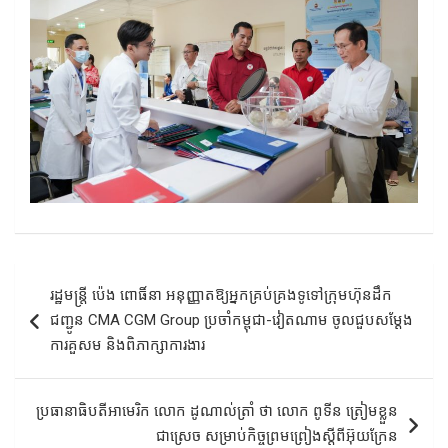
Post
រដ្ឋមន្ត្រី ប៉េង ពោធិ៍នា អនុញ្ញាតឱ្យអ្នកគ្រប់គ្រងទូទៅក្រុមហ៊ុនដឹក
navigation
ជញ្ជូន CMA CGM Group ប្រចាំកម្ពុជា-វៀតណាម ចូលជួបសម្តែង
ការគួសម និងពិភាក្សាការងារ
ប្រធានាធិបតីអាមេរិក លោក ដូណាល់ត្រាំ ថា លោក ពូទីន ត្រៀមខ្លួន
ជាស្រេច សម្រាប់កិច្ចព្រមព្រៀងស្ដីពីអ៊ុយក្រែន