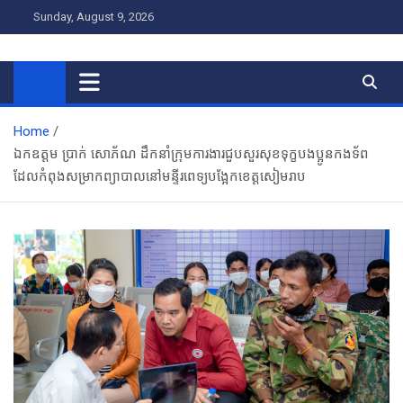
Skip
Sunday, August 9, 2026
to
content
RNR NEWS អអិនអ ញូស៍
Home
ឯកឧត្តម ប្រាក់ សោភ័ណ ដឹកនាំក្រុមការងារជួបសួរសុខទុក្ខបងប្អូនកងទ័ព
ដែលកំពុងសម្រាកព្យាបាលនៅមន្ទីរពេទ្យបង្អែកខេត្តសៀមរាប