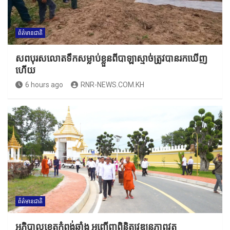
ព័ត៌មានជាតិ
សពបុរសលោតទឹកសម្លាប់ខ្លួនពីបាឡាស្មាច់ត្រូវបានរកឃើញ
ហើយ
6 hours ago
RNR-NEWS.COM.KH
ព័ត៌មានជាតិ
អភិបាលខេត្តកំពង់ឆ្នាំង អញ្ជើញពិនិត្យវឌ្ឍនភាពវត្ត