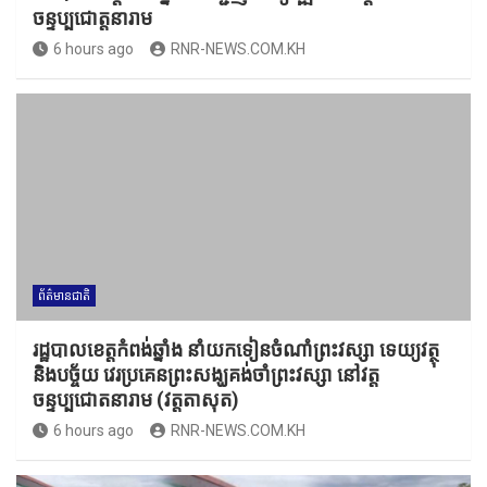
ចន្ទប្បជោត្តនារាម
6 hours ago
RNR-NEWS.COM.KH
ព័ត៌មានជាតិ
រដ្ឋបាលខេត្តកំពង់ឆ្នាំង នាំយកទៀនចំណាំព្រះវស្សា ទេយ្យវត្ថុ
និងបច្ច័យ វេរប្រគេនព្រះសង្ឃគង់ចាំព្រះវស្សា នៅវត្ត
ចន្ទប្បជោតនារាម (វត្តតាសុត)
6 hours ago
RNR-NEWS.COM.KH