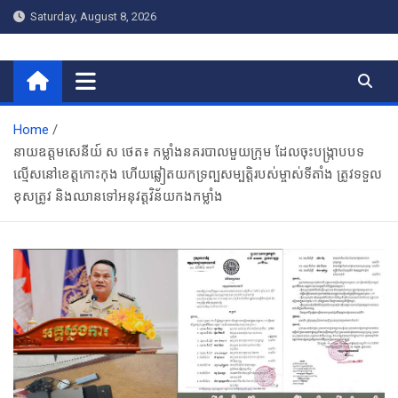
Skip
Saturday, August 8, 2026
to
content
RNR NEWS អអិនអ ញូស៍
Home
នាយឧត្តមសេនីយ៍ ស ថេត៖ កម្លាំងនគរបាលមួយក្រុម ដែលចុះបង្ក្រាបបទ
ល្មើសនៅខេត្តកោះកុង​ ហើយឆ្លៀតយកទ្រព្បសម្បត្តិរបស់ម្ចាស់ទីតាំង ត្រូវទទួល
ខុសត្រូវ និងឈានទៅអនុវត្តវិន័យកងកម្លាំង