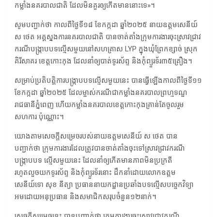
កម្លាំងនគរបាលជាតិ ដែលមិនគួរឲ្យកើតមាននោះទេ»។
សូមបញ្ជាក់ថា កាលពីថ្ងៃទី១៨ ខែកក្កដា ឆ្នាំ២០២៥ នាយឧត្តមសេនីយ៍
ស ថេត អគ្គស្នងការនគរបាលជាតិ បានចាត់តាំងក្រុមការងារចុះស្រាវជ្រាវ
ករណីបង្ក្រាបបទល្មើសមួយនៅសហគ្រាស LYP ក្នុងឃុំព្រែកខ្សាច់ ស្រុក
គិរីសាគរ ខេត្តកោះកុង ដែលនាំឲ្យបាត់ទូរស័ព្ទ និងកុំព្យួរទ័រ៣៥គ្រឿង។
សម្រាប់ប្រតិបត្តិការបង្ក្រាបបទល្មើសមួយនេះ បានធ្វើឡើងកាលពីថ្ងៃទី១១
ខែកក្កដា ឆ្នាំ២០២៥ ដែលម្ចាស់ករណីជាកម្លាំងនគរបាលព្រហ្មទណ្ឌ
រាជធានីភ្នំពេញ ហើយកម្លាំងនគរបាលខេត្តកោះកុងគ្រាន់តែចូលរួម
សហការ ប៉ុណ្ណោះ។
យោងតាមសេចក្តីសម្រេចរបស់នាយឧត្តមសេនីយ៍ ស ថេត បាន
បញ្ជាក់ថា ក្រុមការងារដែលត្រូវបានចាត់តាំងចុះទៅស្រាវជ្រាវករណី
បង្ក្រាបបទ ល្មើសមួយនេះ ដែលនាំឲ្យកើតមានភាពមិនប្រក្រតី
រហូតលួចយកទូរស័ព្ទ និងកុំព្យួរទ័រនោះ ដឹកនាំដោយលោកឧត្តម
សេនីយ៍ទោ សុខ នីត្យា ប្រធាននាយកដ្ឋានប្រឆាំងបទល្មើសបច្ចេកវិទ្យា
អមដោយអនុប្រធាន និងសមាជិកសរុបចំនួន១២នាក់។
សេចក្តីសម្រេចនេះ បានបញ្ជាក់ថា ក្រុមការងារចុះស្រាវជ្រាវករណី