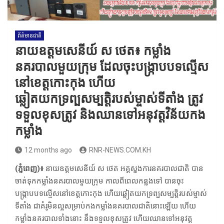
ព័ត៌មានជាតិ
នាយឧត្តមសេនីយ៍ ស ថេត៖ កម្លាំង
នគរបាលមួយក្រុម ដែលចុះបង្ក្រាបបទល្មើស
នៅខេត្តកោះកុង​ ហើយ
ឆ្លៀតយកទ្រព្បសម្បត្តិរបស់ម្ចាស់ទីតាំង ត្រូវ
ទទួលខុសត្រូវ និងឈានទៅអនុវត្តវិន័យកង
កម្លាំង
12 months ago
RNR-NEWS.COM.KH
(ភ្នំពេញ)៖
នាយឧត្តមសេនីយ៍ ស ថេត អគ្គស្នងការនគរបាលជាតិ បាន
ចាត់ទុកកម្លាំងនគរបាលមួយក្រុម កាលពីពេលកន្លងទៅ បានចុះ
បង្ក្រាបបទល្មើសនៅខេត្តកោះកុង​ ហើយឆ្លៀតយកទ្រព្បសម្បត្តិរបស់ម្ចាស់
ទីតាំង ជាគំរូមិនល្អសម្រាប់កងកម្លាំងនគរបាលជាតិនោះឡើយ ហើយ
កម្លាំងនគរបាលទាំងនោះ នឹងទទួលខុសត្រូវ ហើយឈានទៅអនុវត្ត