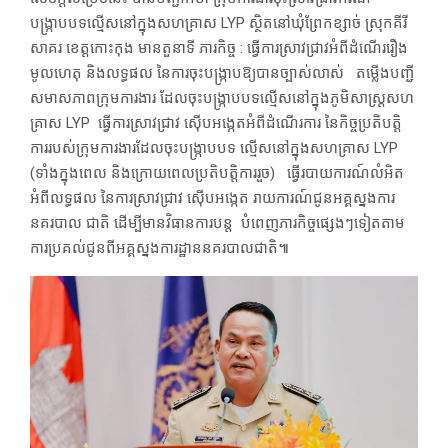
បង្ក្រាបបទល្មើសនៅក្នុងសហគ្រាស LYP ស្ថិតនៅឃុំព្រែកខ្សាច់ ស្រុកគីរី
សាគរ ខេត្តកោះកុង មានតួនាទី ភារកិច្ច : ធ្វើការស្រាវជ្រាវអំពីដំណើររឿង
មូលហេតុ និងលទ្ធផល នៃការចុះបង្ក្រាបឱ្យបានច្បាស់លាស់ តម្លើងបញ្ជី
សមាសភាពក្រុមការងារ ដែលចុះបង្ក្រាបបទល្មើសនៅក្នុងភូមិសាស្ត្រសហ
គ្រាស LYP ធ្វើការស្រាវជ្រាវ ស៊ើបអង្កេតអំពីដំណើរការ នៃកិច្ចប្រតិបត្តិ
ការរបស់ក្រុមការងារដែលចុះបង្ក្រាបបទ ល្មើសនៅក្នុងសហគ្រាស LYP
(ទាំងក្នុងពេល និងក្រោយពេលប្រតិបត្តិការរួច) ធ្វើរបាយការណ៍លំអិត
អំពីលទ្ធផល នៃការស្រាវជ្រាវ ស៊ើបអង្កេត រាយការណ៍ជូនអគ្គស្នងការ
នគរបាល ជាតិ ដើម្បីមានវិធានការបន្ត បំពេញភារកិច្ចផ្សេងៗទៀតតាម
ការប្រគល់ជូនពីអគ្គស្នងការដ្ឋាននគរបាលជាតិ៕