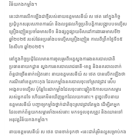
វិន័យកងកម្លាំង។
នេះជាការលើកឡើងជាថ្មីរបស់នាយឧត្តមសេនីយ៍ ស ថេត នៅក្នុងកិច្ច
ប្រជុំបូកសរុបសភាពការណ៍ និងលទ្ធផលកិច្ចប្រតិបត្តិការបង្ក្រាបបទល្មើស
គ្រឿងញៀនប្រចាំឆមាសទី១ និងផ្សព្វផ្សាយទិសដៅការងារឆមាសទី២
ឆ្នាំ២០២៥ របស់ផែនប្រឆាំងបទល្មើសគ្រឿងញៀន កាលពីព្រឹកថ្ងៃទី១៥
ខែសីហា ឆ្នាំ២០២៥។
នៅក្នុងកិច្ចប្រជុំដែលមានការចូលរួមពីអគ្គស្នងការរងនគរបាលជាតិ
ប្រធាននាយកដ្ឋាន ស្នងការនគរបាលរាជធានី-ខេត្ត និងនគរបាលពាក់
ព័ន្ធជាច្រើននាក់ទៀតនោះ នាយឧត្តមសេនីយ៍ ស ថេត បានលើកឡើងថា
ករណីនៅខេត្តកោះកុង ដែលកម្លាំងនគរបាលចុះទៅស្រាវជ្រាវ ស៉ើប
អង្កេតបទល្មើស ប៉ុន្ដែបែរជាកម្លាំងដែលចុះនោះឆ្លៀតឱកាសយកសម្ភារ
របស់អ្នកដទៃ ហើយរកមិនឃើញអ្នកដែលយកនោះ។ ដូច្នេះទើបនាយ
ឧត្តមសេនីយ៍ បញ្ជាឲ្យកម្លាំងថ្នាក់ជាតិចុះស្រាវជ្រាវតែម្ដង ដើម្បីរកអ្នក
ដែលពាក់ព័ន្ធយកសម្ភារទាំងអស់នោះ មកទទួលខុសត្រូវ និងឈានទៅ
អនុវត្តវិន័យកងកម្លាំង។
នាយឧត្តមសេនីយ៍ ស ថេត បានចាត់ទុកថា «នេះជាគំរូមិនល្អសម្រាប់កង