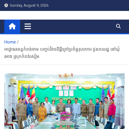
Skip
Sunday, August 9, 2026
to
content
RNR NEWS អអិនអ ញូស៍
Home
អាជ្ញាធរខេត្តកំពង់ចាម បញ្ចប់វិវាទដីធ្លីក្រៅប្រព័ន្ធតុលាការ ជូនពលរដ្ឋ នៅឃុំ
រអាង ស្រុកកំពង់សៀម