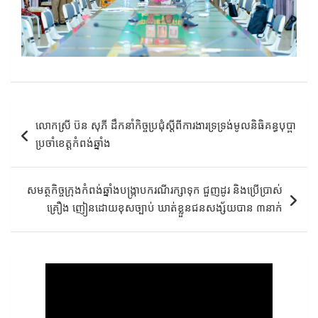
Post
លោកស្រី ប៊ន សុភី ដឹកនាំកិច្ចប្រជុំស្តីពីការងារទ្រទ្រង់មូលនិធិគន្ធបុប្ពា
navigation
ប្រចាំខេត្តកំពង់ឆ្នាំង
សមត្ថកិច្ចក្រុងកំពង់ឆ្នាំងបង្ក្រាបករណីរក្សាទុក ជួញដូរ និងប្រើប្រាស់
គ្រឿង ញៀនដោយខុសច្បាប់ ឃាត់ខ្លួនជនសង្ស័យបាន ៣នាក់