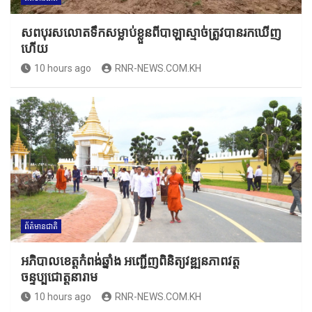
សពបុរសលោតទឹកសម្លាប់ខ្លួនពីបាឡាស្មាច់ត្រូវបានរកឃើញ
ហើយ
10 hours ago
RNR-NEWS.COM.KH
ព័ត៌មានជាតិ
អភិបាលខេត្តកំពង់ឆ្នាំង អញ្ជើញពិនិត្យវឌ្ឍនភាពវត្ត
ចន្ទប្បជោត្តនារាម
10 hours ago
RNR-NEWS.COM.KH