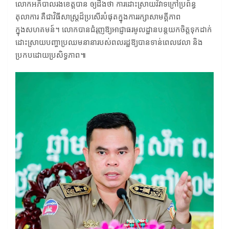
លោកអភិបាលរងខេត្តបាន ឲ្យដឹងថា ការដោះស្រាយវិវាទក្រៅប្រព័ន្ធ
តុលាការ គឺជាវិធីសាស្ត្រដ៏ប្រសើរបំផុតក្នុងការរក្សាសាមគ្គីភាព
ក្នុងសហគមន៍។ លោកបានជំរុញឱ្យអាជ្ញាធរមូលដ្ឋានបន្តយកចិត្តទុកដាក់
ដោះស្រាយបញ្ហាប្រឈមនានារបស់ពលរដ្ឋឱ្យបានទាន់ពេលវេលា និង
ប្រកបដោយប្រសិទ្ធភាព៕