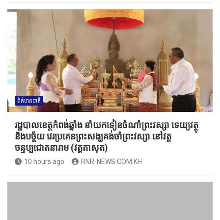
ព័ត៌មានជាតិ
រដ្ឋបាលខេត្តកំពង់ឆ្នាំង នាំយកទៀនចំណាំព្រះវស្សា ទេយ្យវត្ថុ
និងបច្ច័យ វេរប្រគេនព្រះសង្ឃគង់ចាំព្រះវស្សា នៅវត្ត
ចន្ទប្បជោតនារាម (វត្តតាសុត)
10 hours ago
RNR-NEWS.COM.KH