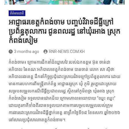
ព័ត៌មានជាតិ
អាជ្ញាធរខេត្តកំពង់ចាម បញ្ចប់វិវាទដីធ្លីក្រៅ
ប្រព័ន្ធតុលាការ ជូនពលរដ្ឋ នៅឃុំរអាង ស្រុក
កំពង់សៀម
3 months ago
RNR-NEWS.COM.KH
កំពង់ចាម៖ ក្រោមការដឹកនាំដ៏ឈ្លាសវៃ របស់ឯកឧត្តម អ៊ុន ចាន់ដា
អភិបាល នៃគណៈអភិបាលខេត្តកំពង់ចាម បានចាត់ លោក សា ស៊ីថា
អភិបាលរងខេត្ត ដឹកនាំកិច្ចប្រជុំដោះស្រាយវិវាទក្រៅប្រព័ន្ធតុលាការ ដោយ
មានការសហការពីមន្ត្រីពាក់ព័ន្ធ អាជ្ញាធរស្រុក ឃុំ ភូមិ រួមគ្នាដោះស្រាយ
សម្របសម្រួលករណីដីធ្លីប្រជាពលរដ្ឋ ស្ថិតនៅភូមិពង្រ ឃុំរអាង ស្រុក
កំពង់សៀម ទទួលបានជោគជ័យ ក្រោមគោលនយោបាយ “ឈ្នះ ឈ្នះ”
ដោយគូរភាគីទាំងពីរបានទទួលយកតាមការសម្របសម្រួលរបស់ក្រុម
ការងារដោះស្រាយវិវាទដីធ្លីថ្នាក់ខេត្ត នាព្រឹកថ្ងៃទី១៨ ខែឧសភា ឆ្នាំ២០២៦
នៅសាលប្រជុំសាលាខេត្តកំពង់ចាម។